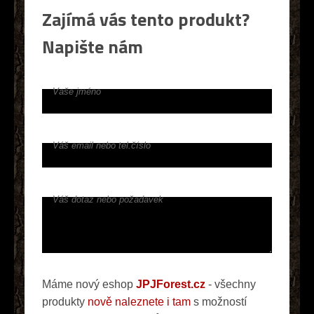
Zajímá vás tento produkt?
Napište nám
Vaše jméno
Váš email nebo tel.číslo
Váš dotaz nebo požadavek
Máme nový eshop
JPJForest.cz
- všechny
produkty
nově naleznete i tam
s možností