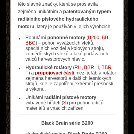
této slavné značky, která se proslavila
zejména unikátním a
patentovaným typem
radiálního pístového hydraulického
motoru
, který je používán v jejich výrobcích.
Populární
pohonné motory
(
B200
,
BB
,
BBC
) – pohon vyvážecích vleků,
speciálních vozidel a kolových strojů,
zemědělských vleků a také podávacích
válců harvestorových hlavic.
Hydraulické rotátory
(
RH
,
BBR H
,
BBR
F
) a
propojovací části
mezi jeřáb a rotátor
zejména harvestorů a dalších lesnických
strojů, kde je zapotřebí extrémní přesnosti
a výkonu.
Unikátní
radiální pístové motory
vybavené hřídelí (
S
) pro pohon drtičů
materiálů a vrtacích zařízení
Black Bruin série B200