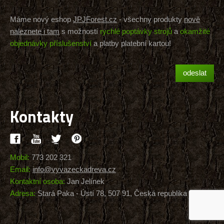
Máme nový eshop
JPJForest.cz
- všechny produkty
nově
naleznete i tam
s možností
rychlé poptávky strojů
a
okamžité
objednávky příslušenství
a platby platební kartou!
Kontakty
Mobil:
773 202 321
Email:
info@vyvazeckadreva.cz
Kontaktní osoba:
Jan Jelínek
Adresa:
Stará Paka - Ústí 78, 507 91, Česká republika