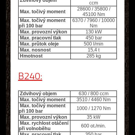
Zdvihový objem
ccm
28600 / 35800 /
Max. točivý moment
45100 Nm
Max. točivý moment
6370 / 7960 / 10000
při 100 bar
Nm
Max. provozní výkon
130 kW
Max. pracovní tlak
450 bar
Max. průtok oleje
500 l/min
Max. nosnost
15,4 t
Hmotnost
285 kg
B240:
Zdvihový objem
630 / 800 ccm
Max. točivý moment
3510 / 4460 Nm
Max. točivý moment
1000 / 1270 Nm
při 100 bar
Max. provozní výkon
35 kW
Max. rychlost otáčení
600 ot./min.
při volnoběhu
Max. pracovní tlak
350 bar