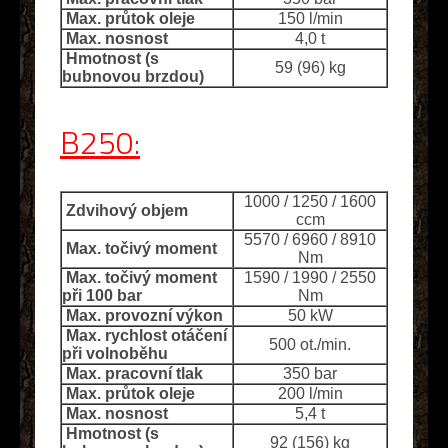
Max. průtok oleje
150 l/min
Max. nosnost
4,0 t
Hmotnost (s
59 (96) kg
bubnovou brzdou)
B250:
1000 / 1250 / 1600
Zdvihový objem
ccm
5570 / 6960 / 8910
Max. točivý moment
Nm
Max. točivý moment
1590 / 1990 / 2550
při 100 bar
Nm
Max. provozní výkon
50 kW
Max. rychlost otáčení
500 ot./min.
při volnoběhu
Max. pracovní tlak
350 bar
Max. průtok oleje
200 l/min
Max. nosnost
5,4 t
Hmotnost (s
92 (156) kg