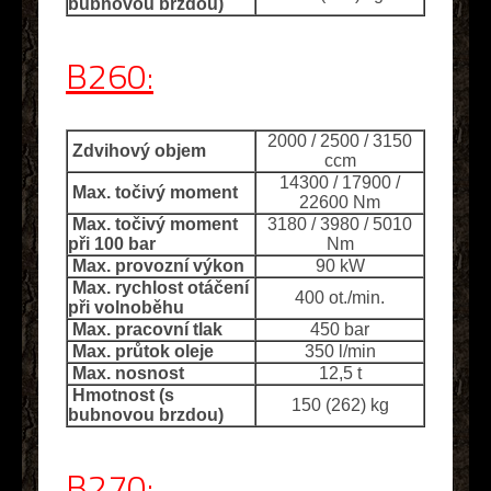
bubnovou brzdou)
B260:
2000 / 2500 / 3150
Zdvihový objem
ccm
14300 / 17900 /
Max. točivý moment
22600 Nm
Max. točivý moment
3180 / 3980 / 5010
při 100 bar
Nm
Max. provozní výkon
90 kW
Max. rychlost otáčení
400 ot./min.
při volnoběhu
Max. pracovní tlak
450 bar
Max. průtok oleje
350 l/min
Max. nosnost
12,5 t
Hmotnost (s
150 (262) kg
bubnovou brzdou)
B270: