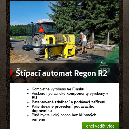
Štípací automat Regon R2
Kompletně vyrobeno
ve Finsku !
Veškeré hydraulické
komponenty
vyrobeny v
EU
Patentované zdvihací a podávací zařízení
Patentované provedení podávacího
dopravníku
Plně hydraulický pohon
bez klínových
řemenů
chci vědět více