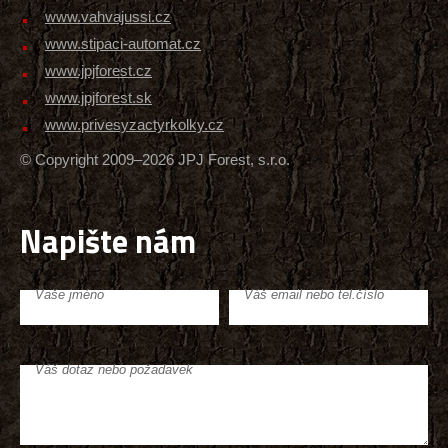
www.vahvajussi.cz
www.stipaci-automat.cz
www.jpjforest.cz
www.jpjforest.sk
www.privesyzactyrkolky.cz
© Copyright 2009–2026 JPJ Forest, s.r.o.
Napište nám
Vaše jméno
Váš email nebo tel.číslo
Váš dotaz nebo požadavek