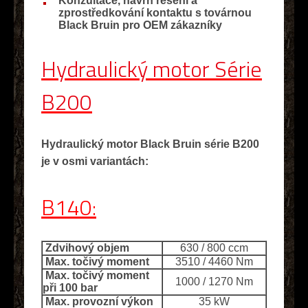
Konzultace, návrh řešení a
zprostředkování kontaktu s továrnou
Black Bruin pro OEM zákazníky
Hydraulický motor Série
B200
Hydraulický motor Black Bruin série B200
je v osmi variantách:
B140:
Zdvihový objem
630 / 800 ccm
Max. točivý moment
3510 / 4460 Nm
Max. točivý moment
1000 / 1270 Nm
při 100 bar
Max. provozní výkon
35 kW