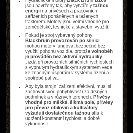
Hydraulické motory
Black Bruin B200
jsou navrženy tak, aby vytvářely
tažnou
energii
na přívěsech a pracovních
zařízeních poháněných a tažených
traktorem. Motory jsou velmi vhodné pro
zemědělské, lesnické a stavební využití.
Pokud je stroj vybavený pohony
Blackbruin provozován po silnici
,
mohou motory fungovat bezpečně bez
využití pohonu vozidla, protože
volnoběh
je prováděn bez aktivní hydrauliky
.
Jízda při provozních silničních rychlostech
s vypnutým hydraulickým systémem vede
ke značným úsporám v systému řízení a
spotřebě paliva.
Aby byla strojní zařízení efektivní, musí si
zachovat svou pohyblivost i za drsných
podmínek a v různých terénech.
Přívěsy
vhodné pro měkká, šikmá pole, přívěsy
pro převoz obilovin a kultivátory
vyžadují dostatečnou tažnou sílu
k
udržení konstantní rychlosti a dobré
výkonnosti.