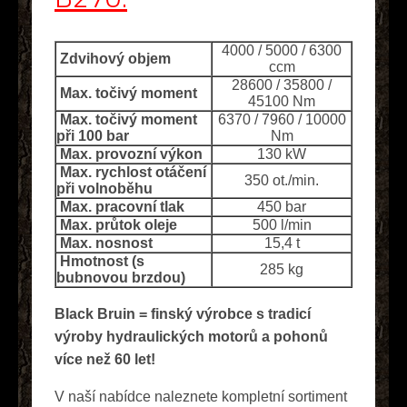
4000 / 5000 / 6300
Zdvihový objem
ccm
28600 / 35800 /
Max. točivý moment
45100 Nm
Max. točivý moment
6370 / 7960 / 10000
při 100 bar
Nm
Max. provozní výkon
130 kW
Max. rychlost otáčení
350 ot./min.
při volnoběhu
Max. pracovní tlak
450 bar
Max. průtok oleje
500 l/min
Max. nosnost
15,4 t
Hmotnost (s
285 kg
bubnovou brzdou)
Black Bruin = finský výrobce s tradicí
výroby hydraulických motorů a pohonů
více než 60 let!
V naší nabídce naleznete kompletní sortiment