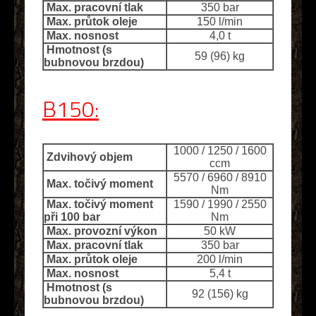
Max. pracovní tlak
350 bar
Max. průtok oleje
150 l/min
Max. nosnost
4,0 t
Hmotnost (s
59 (96) kg
bubnovou brzdou)
B150:
1000 / 1250 / 1600
Zdvihový objem
ccm
5570 / 6960 / 8910
Max. točivý moment
Nm
Max. točivý moment
1590 / 1990 / 2550
při 100 bar
Nm
Max. provozní výkon
50 kW
Max. pracovní tlak
350 bar
Max. průtok oleje
200 l/min
Max. nosnost
5,4 t
Hmotnost (s
92 (156) kg
bubnovou brzdou)