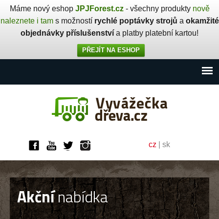
Máme nový eshop
JPJForest.cz
- všechny produkty
nově
naleznete i tam
s možností
rychlé poptávky strojů
a
okamžité
objednávky příslušenství
a platby platební kartou!
PŘEJÍT NA ESHOP
cz
|
sk
Akční
nabídka