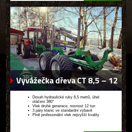
Vyvážečka dřeva CT 8,5 – 12
G2
Dosah hydraulické ruky 8,5 metrů, úhel
otáčení 380°
Vlek druhé generace, nosnost 12 tun
3 páry klanic ve standardní výbavě
Plně profesionální vlek nejvyšší kvality