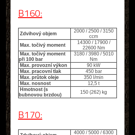
B160:
2000 / 2500 / 3150
Zdvihový objem
ccm
14300 / 17900 /
Max. točivý moment
22600 Nm
Max. točivý moment
3180 / 3980 / 5010
při 100 bar
Nm
Max. provozní výkon
90 kW
Max. pracovní tlak
450 bar
Max. průtok oleje
350 l/min
Max. nosnost
12,5 t
Hmotnost (s
150 (262) kg
bubnovou brzdou)
B170:
4000 / 5000 / 6300