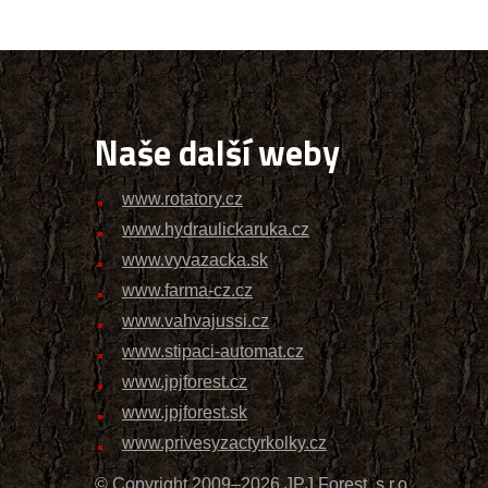
Naše další weby
www.rotatory.cz
www.hydraulickaruka.cz
www.vyvazacka.sk
www.farma-cz.cz
www.vahvajussi.cz
www.stipaci-automat.cz
www.jpjforest.cz
www.jpjforest.sk
www.privesyzactyrkolky.cz
© Copyright 2009–2026 JPJ Forest, s.r.o.