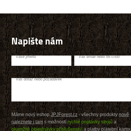
Napište nám
Vaše jméno
Váš email nebo tel.číslo
Váš dotaz nebo požadavek
Máme nový eshop
JPJForest.cz
- všechny produkty
nově
naleznete i tam
s možností
rychlé poptávky strojů
a
okamžité objednávky příslušenství
a platby platební karto