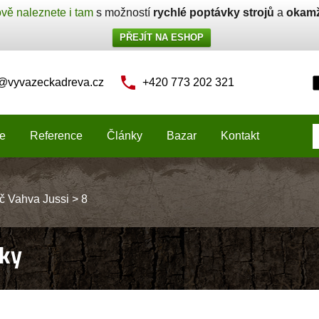
vě naleznete i tam
s možností
rychlé poptávky strojů
a
okamž
PŘEJÍT NA ESHOP
o@vyvazeckadreva.cz
+420 773 202 321
e
Reference
Články
Bazar
Kontakt
č Vahva Jussi
>
8
ky