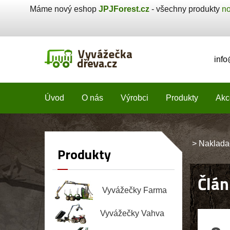
Máme nový eshop
JPJForest.cz
- všechny produkty
no
inf
Úvod
O nás
Výrobci
Produkty
Akc
>
Naklada
Produkty
Člán
Vyvážečky Farma
Vyvážečky Vahva