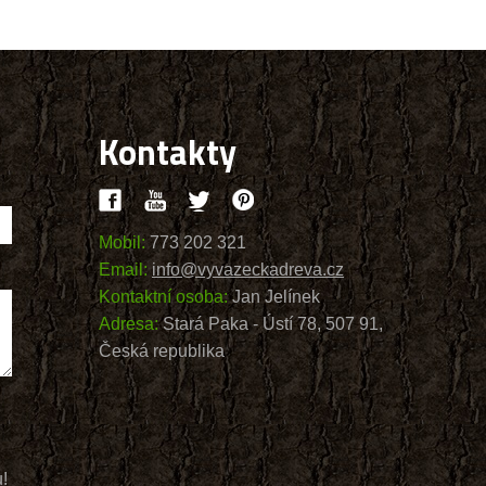
Kontakty
Mobil:
773 202 321
Email:
info@vyvazeckadreva.cz
Kontaktní osoba:
Jan Jelínek
Adresa:
Stará Paka - Ústí 78, 507 91,
Česká republika
u!