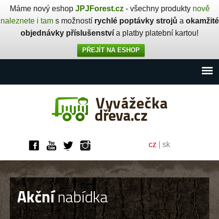
Máme nový eshop
JPJForest.cz
- všechny produkty
nově
naleznete i tam
s možností
rychlé poptávky strojů
a
okamžité
objednávky příslušenství
a platby platební kartou!
PŘEJÍT NA ESHOP
cz
|
sk
Akční
nabídka