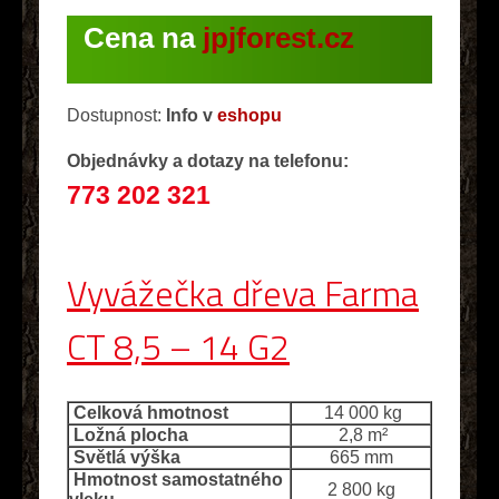
Cena na
jpjforest.cz
Dostupnost:
Info v
eshopu
Objednávky a dotazy na telefonu:
773 202 321
Vyvážečka dřeva Farma
CT 8,5 – 14 G2
Celková hmotnost
14 000 kg
Ložná plocha
2,8 m²
Světlá výška
665 mm
Hmotnost samostatného
2 800 kg