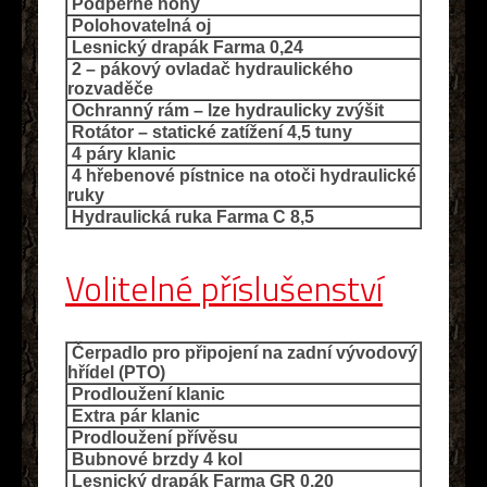
Podpěrné nohy
Polohovatelná oj
Lesnický drapák Farma 0,24
2 – pákový ovladač hydraulického
rozvaděče
Ochranný rám – lze hydraulicky zvýšit
Rotátor – statické zatížení 4,5 tuny
4 páry klanic
4 hřebenové pístnice na otoči hydraulické
ruky
Hydraulická ruka Farma C 8,5
Volitelné příslušenství
Čerpadlo pro připojení na zadní vývodový
hřídel (PTO)
Prodloužení klanic
Extra pár klanic
Prodloužení přívěsu
Bubnové brzdy 4 kol
Lesnický drapák Farma GR 0,20