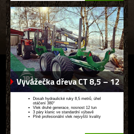
Vyvážečka dřeva CT 8,5 – 12
G2
Dosah hydraulické ruky 8,5 metrů, úhel
otáčení 380°
Vlek druhé generace, nosnost 12 tun
3 páry klanic ve standardní výbavě
Plně profesionální vlek nejvyšší kvality