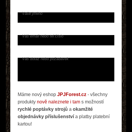
Vaše jméno
Váš email nebo tel.číslo
Váš dotaz nebo požadavek
Máme nový eshop
JPJForest.cz
- všechny
produkty
nově naleznete i tam
s možností
rychlé poptávky strojů
a
okamžité
objednávky příslušenství
a platby platební
kartou!