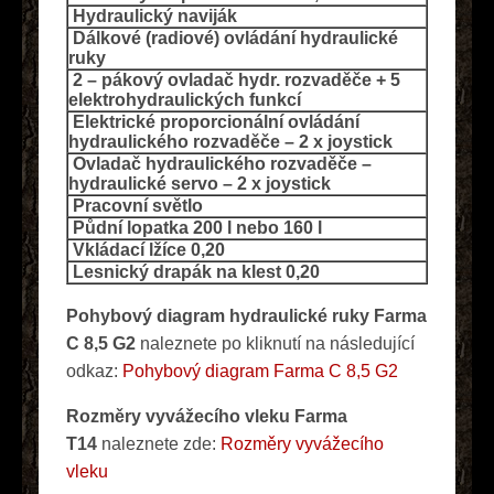
Hydraulický naviják
Dálkové (radiové) ovládání hydraulické
ruky
2 – pákový ovladač hydr. rozvaděče + 5
elektrohydraulických funkcí
Elektrické proporcionální ovládání
hydraulického rozvaděče – 2 x joystick
Ovladač hydraulického rozvaděče –
hydraulické servo – 2 x joystick
Pracovní světlo
Půdní lopatka 200 l nebo 160 l
Vkládací lžíce 0,20
Lesnický drapák na klest 0,20
Pohybový diagram hydraulické ruky Farma
C 8,5 G2
naleznete po kliknutí na následující
odkaz:
Pohybový diagram Farma C 8,5 G2
Rozměry vyvážecího vleku Farma
T14
naleznete zde:
Rozměry vyvážecího
vleku