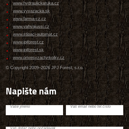
www.hydraulickaruka.cz
www.vyvazacka.sk
www.farma-cz.cz
www.vahvajussi.cz
www.stipaci-automat.cz
www.jpjforest.cz
www.jpjforest.sk
www.privesyzactyrkolky.cz
© Copyright 2009–2026 JPJ Forest, s.r.o.
Napište nám
Vaše jméno
Váš email nebo tel.číslo
Váš dotaz nebo požadavek