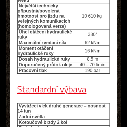
vleku
Největší technicky
přípustná/povolená
hmotnost pro jízdu na
10 610 kg
veřejných komunikacích
(homologovaná verze)
Úhel otáčení hydraulické
380°
ruky
Maximální zvedací síla
62 kNm
Moment otáčení
16 kNm
hydraulické ruky
Dosah hydraulické ruky
8,5 m
Doporučený průtok oleje
40 – 70 l/min
Pracovní tlak
190 bar
Standardní výbava
Vyvážecí vlek druhé generace – nosnost
14 tun
Zadní světla
Kotoučové brzdy 2 kol