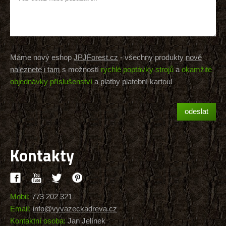
Máme nový eshop
JPJForest.cz
- všechny produkty
nově
naleznete i tam
s možností
rychlé poptávky strojů
a
okamžité
objednávky příslušenství
a platby platební kartou!
Kontakty
Mobil:
773 202 321
Email:
info@vyvazeckadreva.cz
Kontaktní osoba:
Jan Jelínek