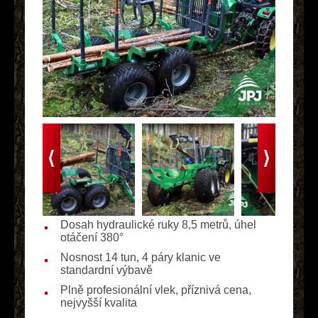
Dosah hydraulické ruky 8,5 metrů, úhel
otáčení 380°
Nosnost 14 tun, 4 páry klanic ve
standardní výbavě
Plně profesionální vlek, příznivá cena,
nejvyšší kvalita