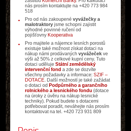
záštitou
Komerční Banky
. Pro kalkulaci
nás prosím kontaktujte na +420 773 984
518
Pro od nás zakoupené
vyvážečky a
malotraktory
jsme schopni zajistit
výhodné povinné ručení od
pojišťovny
Kooperativa
Pro majitele a nájemce lesních porostů
existuje také možnost získat dotaci na
nákup námi prodávaných
vyvážeček
ve
výši až 50% z celkové kupní ceny. Tuto
dotaci uděluje
Státní zemědělský
intervenční fond
a zde se dozvíte
všechny požadavky a informace:
SZIF –
DOTACE
. Další možností je také zažádat
o dotaci od
Podpůrného a garančního
rolnického a lesnického fondu
(dotace
na úroky z úvěru na nákup lesnické
techniky). Pokud budete s dotacemi
potřebovat poradit, neváhejte nás prosím
kontaktovat na tel. +420 723 931 809
Popis