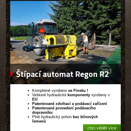
Štípací automat Regon R2
Kompletně vyrobeno
ve Finsku !
Veškeré hydraulické
komponenty
vyrobeny v
EU
Patentované zdvihací a podávací zařízení
Patentované provedení podávacího
dopravníku
Plně hydraulický pohon
bez klínových
řemenů
chci vědět více