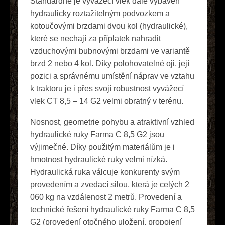
Standardně je vyvážecí vlek dále vybaven
hydraulicky roztažitelným podvozkem a
kotoučovými brzdami dvou kol (hydraulické),
které se nechají za příplatek nahradit
vzduchovými bubnovými brzdami ve variantě
brzd 2 nebo 4 kol. Díky polohovatelné oji, její
pozici a správnému umístění náprav ve vztahu
k traktoru je i přes svojí robustnost vyvážecí
vlek CT 8,5 – 14 G2 velmi obratný v terénu.
Nosnost, geometrie pohybu a atraktivní vzhled
hydraulické ruky Farma C 8,5 G2 jsou
výjimečné. Díky použitým materiálům je i
hmotnost hydraulické ruky velmi nízká.
Hydraulická ruka válcuje konkurenty svým
provedením a zvedací silou, která je celých 2
060 kg na vzdálenost 2 metrů. Provedení a
technické řešení hydraulické ruky Farma C 8,5
G2 (provedení otočného uložení, propojení