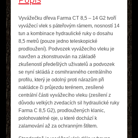
Vyvážečku dřeva Farma CT 8,5 – 14 G2 tvoří
vyvážecí vlek s páteřovým rámem, nosností 14
tun a kombinace hydraulické ruky o dosahu
8,5 metrů (pouze jedno teleskopické
prodloužení). Podvozek vyvážecího vleku je
navržen a zkonstruován na základě
zkušeností předešlých uživatelů a podvozek
se nyní skládá z osmihranného centrálního
profilu, který je odolný proti nárazům při
nakládce či průjezdu terénem, zesílené
centrální části vyvážecího vleku (zesílení z
důvodu velkých zvedacích sil hydraulické ruky
Farma C 8,5 G2), prodloužených klanic,
polohovatelné oje, u které dochází k
zalamování až za ochranným štítem.