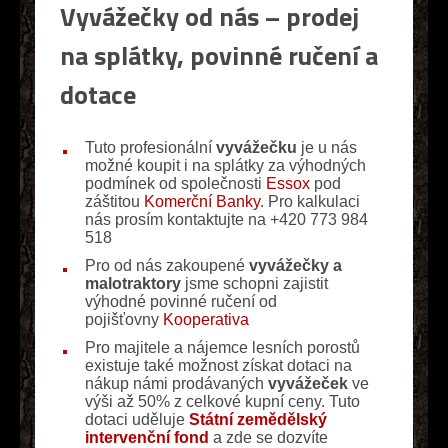
Vyvážečky od nás – prodej
na splátky, povinné ručení a
dotace
Tuto profesionální
vyvážečku
je u nás
možné koupit i na splátky za výhodných
podmínek od společnosti
Essox
pod
záštitou
Komerční Banky
. Pro kalkulaci
nás prosím kontaktujte na +420 773 984
518
Pro od nás zakoupené
vyvážečky a
malotraktory
jsme schopni zajistit
výhodné povinné ručení od
pojišťovny
Kooperativa
Pro majitele a nájemce lesních porostů
existuje také možnost získat dotaci na
nákup námi prodávaných
vyvážeček
ve
výši až 50% z celkové kupní ceny. Tuto
dotaci uděluje
Státní zemědělský
intervenční fond
a zde se dozvíte