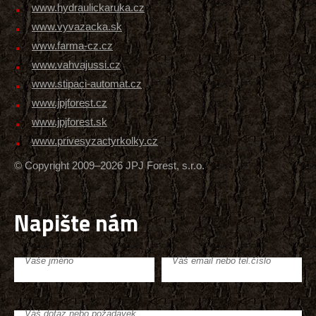
www.hydraulickaruka.cz
www.vyvazacka.sk
www.farma-cz.cz
www.vahvajussi.cz
www.stipaci-automat.cz
www.jpjforest.cz
www.jpjforest.sk
www.privesyzactyrkolky.cz
© Copyright 2009–2026 JPJ Forest, s.r.o.
Napište nám
Vaše jméno
Váš email nebo tel.číslo
Váš dotaz nebo požadavek