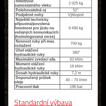
Hmotnost
2 025 kg
samostatného vleku
Polohovatelná oj
52°
Podpěrné nohy
Výklopné
Největší technicky
přípustná/povolená
hmotnost pro jízdu na
9 490 kg
veřejných komunikacích
(homologovaná verze)
Nosnost ruky při max.
700 kg
roztažení
Úhel otáčení
380°
hydraulické ruky
Maximální zvedací síla
62 kNm
Moment otáčení
16 kNm
hydraulické ruky
Dosah hydraulické ruky
7,2 m
Doporučený průtok
40 – 70 l/min
oleje
Pracovní tlak
190 bar
Standardní výbava