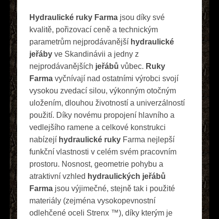
Hydraulické ruky Farma
jsou díky své
kvalitě, pořizovací ceně a technickým
parametrům nejprodávanější
hydraulické
jeřáby
ve Skandinávii a jedny z
nejprodávanějších
jeřábů
vůbec.
Ruky
Farma
vyčnívají nad ostatními výrobci svojí
vysokou zvedací silou, výkonným otočným
uložením, dlouhou životností a univerzálností
použití. Díky novému propojení hlavního a
vedlejšího ramene a celkové konstrukci
nabízejí
hydraulické ruky
Farma nejlepší
funkční vlastnosti v celém svém pracovním
prostoru. Nosnost, geometrie pohybu a
atraktivní vzhled
hydraulických jeřábů
Farma
jsou výjimečné, stejně tak i použité
materiály (zejména vysokopevnostní
odlehčené oceli Strenx ™), díky kterým je