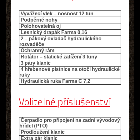
Vyvážecí vlek – nosnost 12 tun
Podpěrné nohy
Polohovatelná oj
Lesnický drapák Farma 0,16
2 – pákový ovladač hydraulického
rozvaděče
Ochranný rám
Rotátor – statické zatížení 3 tuny
3 páry klanic
4 hřebenové pístnice na otoči hydraulické
ruky
Hydraulická ruka Farma C 7,2
Volitelné příslušenství
Čerpadlo pro připojení na zadní vývodový
hřídel (PTO)
Prodloužení klanic
Extra pár klanic