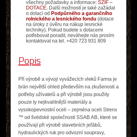
všechny požadavky a informace:
SZIF –
DOTACE
. Další možností je také zažádat
o dotaci od
Podpůrného a garančního
rolnického a lesnického fondu
(dotace
na úroky z úvěru na nákup lesnické
techniky). Pokud budete s dotacemi
potřebovat poradit, neváhejte nás prosím
kontaktovat na tel. +420 723 931 809
Popis
Při výrobě a vývoji vyvážecích vleků Farma je
brán největší ohled především na zkušenosti a
potřeby uživatelů a při výrobě jsou použity
pouze ty nejkvalitnější materiály a
vysokopevnostní oceli – zejména oceli Strenx
™ od švédské společnosti SSAB AB, které se
používají při výrobě stavebních jeřábů,
hydraulických ruk pro odvozní soupravy,