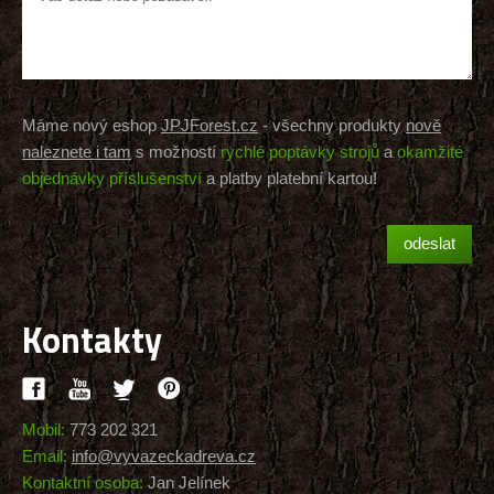
Máme nový eshop
JPJForest.cz
- všechny produkty
nově
naleznete i tam
s možností
rychlé poptávky strojů
a
okamžité
objednávky příslušenství
a platby platební kartou!
Kontakty
Mobil:
773 202 321
Email:
info@vyvazeckadreva.cz
Kontaktní osoba:
Jan Jelínek