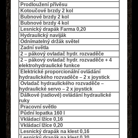
Prodloužení přívěsu
Kotoučové brzdy 2 kol
Bubnové brzdy 2 kol
Bubnové brzdy 4 kol
Lesnický drapák Farma 0,20
Hydraulický naviják
Odnímatelný držák světel
Zadní světla
2 – pákový ovladač hydr. rozvaděče
2 – pákový ovladač hydr. rozvaděče + 4
elektrohydraulické funkce
Elektrické proporcionální ovládání
hydraulického rozvaděče – 2 x joystick
Ovladač hydraulického rozvaděče –
hydraulické servo – 2 x joystick
Dálkové (radiové) ovládání hydraulické
ruky
Pracovní světlo
Půdní lopatka 160 l
Vkládací lžíce 0,16
Vkládací lžíce 0,20
Lesnický drapák na klest 0,16
Lesnický drapák na klest 0,20