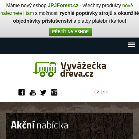
Máme nový eshop
JPJForest.cz
- všechny produkty
nově
naleznete i tam
s možností
rychlé poptávky strojů
a
okamžité
objednávky příslušenství
a platby platební kartou!
PŘEJÍT NA ESHOP
cz
|
sk
Akční
nabídka