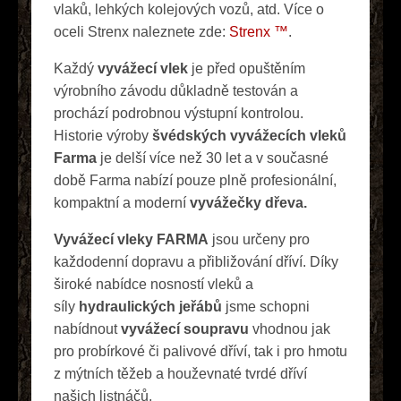
vlaků, lehkých kolejových vozů, atd. Více o
oceli Strenx naleznete zde:
Strenx ™
.
Každý
vyvážecí vlek
je před opuštěním
výrobního závodu důkladně testován a
prochází podrobnou výstupní kontrolou.
Historie výroby
švédských vyvážecích vleků
Farma
je delší více než 30 let a v současné
době Farma nabízí pouze plně profesionální,
kompaktní a moderní
vyvážečky dřeva.
Vyvážecí vleky FARMA
jsou určeny pro
každodenní dopravu a přibližování dříví. Díky
široké nabídce nosností vleků a
síly
hydraulických jeřábů
jsme schopni
nabídnout
vyvážecí soupravu
vhodnou jak
pro probírkové či palivové dříví, tak i pro hmotu
z mýtních těžeb a houževnaté tvrdé dříví
našich listnáčů.