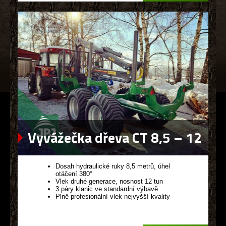
Vyvážečka dřeva CT 8,5 – 12
G2
Dosah hydraulické ruky 8,5 metrů, úhel
otáčení 380°
Vlek druhé generace, nosnost 12 tun
3 páry klanic ve standardní výbavě
Plně profesionální vlek nejvyšší kvality