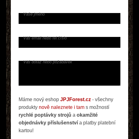
Vaše jméno
Váš email nebo tel.číslo
Váš dotaz nebo požadavek
Máme nový eshop
JPJForest.cz
- všechny
produkty
nově naleznete i tam
s možností
rychlé poptávky strojů
a
okamžité
objednávky příslušenství
a platby platební
kartou!