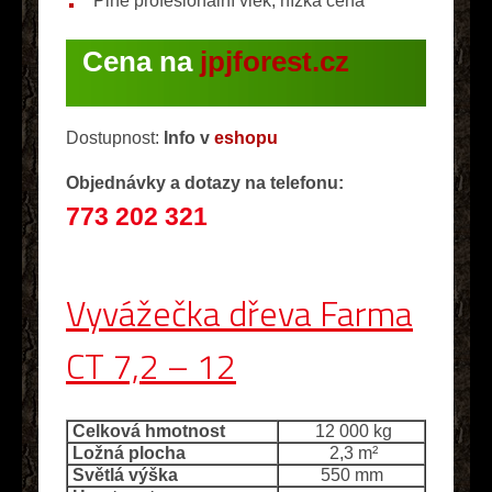
Plně profesionální vlek, nízká cena
Cena na
jpjforest.cz
Dostupnost:
Info v
eshopu
Objednávky a dotazy na telefonu:
773 202 321
Vyvážečka dřeva Farma
CT 7,2 – 12
Celková hmotnost
12 000 kg
Ložná plocha
2,3 m²
Světlá výška
550 mm