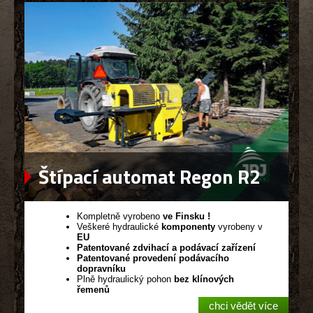
Štípací automat Regon R2
Kompletně vyrobeno
ve Finsku !
Veškeré hydraulické
komponenty
vyrobeny v
EU
Patentované zdvihací a podávací zařízení
Patentované provedení podávacího
dopravníku
Plně hydraulický pohon
bez klínových
řemenů
chci vědět více