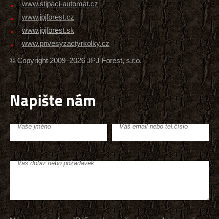
www.stipaci-automat.cz
www.jpjforest.cz
www.jpjforest.sk
www.privesyzactyrkolky.cz
© Copyright 2009–2026 JPJ Forest, s.r.o.
Napište nám
Vaše jméno
Váš email nebo tel.číslo
Váš dotaz nebo požadavek