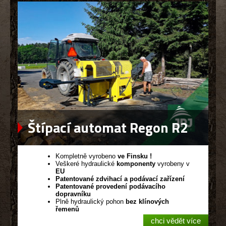
Štípací automat Regon R2
Kompletně vyrobeno
ve Finsku !
Veškeré hydraulické
komponenty
vyrobeny v
EU
Patentované zdvihací a podávací zařízení
Patentované provedení podávacího
dopravníku
Plně hydraulický pohon
bez klínových
řemenů
chci vědět více