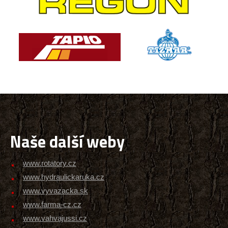
Naše další weby
www.rotatory.cz
www.hydraulickaruka.cz
www.vyvazacka.sk
www.farma-cz.cz
www.vahvajussi.cz