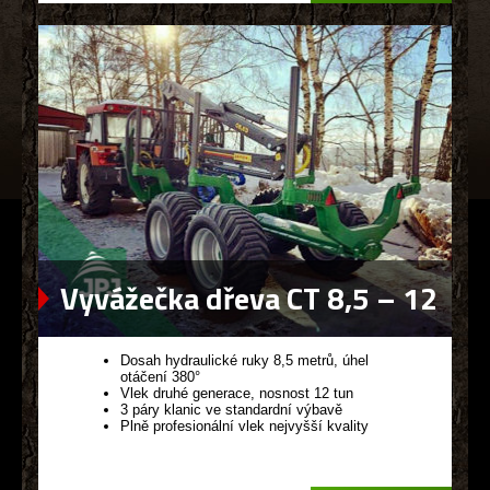
Vyvážečka dřeva CT 8,5 – 12
G2
Dosah hydraulické ruky 8,5 metrů, úhel
otáčení 380°
Vlek druhé generace, nosnost 12 tun
3 páry klanic ve standardní výbavě
Plně profesionální vlek nejvyšší kvality