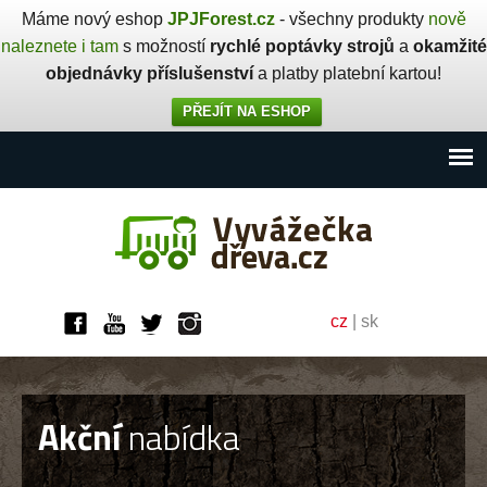
Máme nový eshop
JPJForest.cz
- všechny produkty
nově
naleznete i tam
s možností
rychlé poptávky strojů
a
okamžité
objednávky příslušenství
a platby platební kartou!
PŘEJÍT NA ESHOP
cz
|
sk
Akční
nabídka