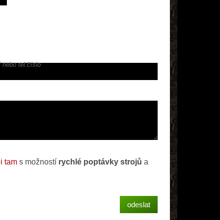
 nebo tel.číslo
i tam
s možností
rychlé poptávky strojů
a