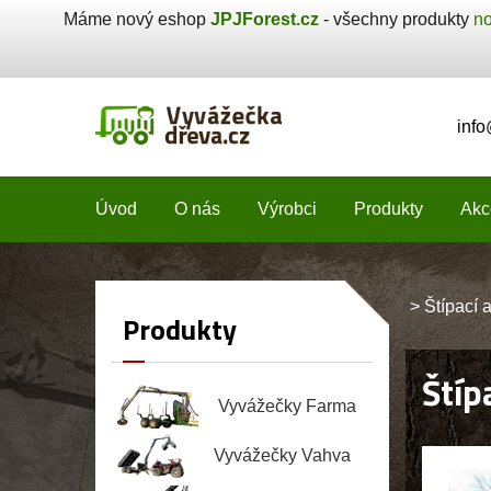
Máme nový eshop
JPJForest.cz
- všechny produkty
no
inf
Úvod
O nás
Výrobci
Produkty
Akc
>
Štípací
Produkty
Štíp
Vyvážečky Farma
Vyvážečky Vahva