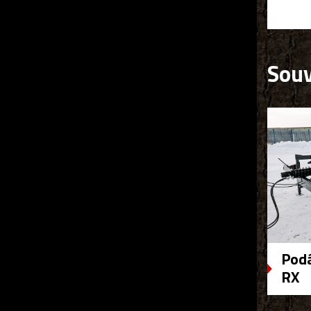
Souv
Podá
RX