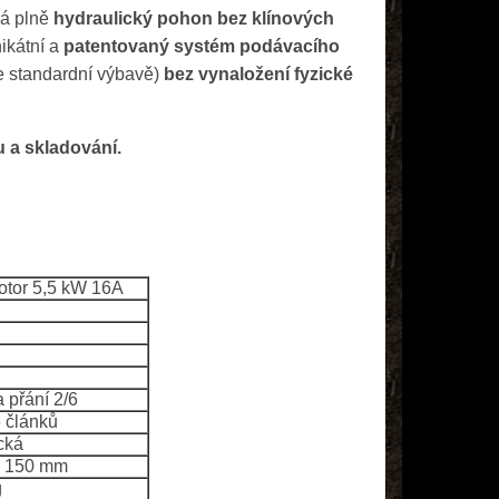
má plně
hydraulický pohon bez klínových
nikátní a
patentovaný systém podávacího
ve standardní výbavě)
bez vynaložení fyzické
u a skladování.
otor 5,5 kW 16A
 přání 2/6
6 článků
cká
 2 150 mm
g