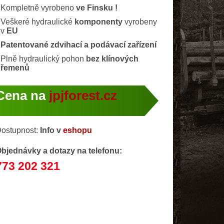
Kompletně vyrobeno
ve Finsku !
Veškeré hydraulické
komponenty
vyrobeny
v
EU
Patentované zdvihací a podávací zařízení
Plně hydraulický pohon
bez klínových
řemenů
Cena na
jpjforest.cz
ostupnost:
Info v
eshopu
bjednávky a dotazy na telefonu:
773 202 321