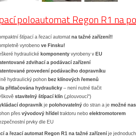
ípací poloautomat Regon R1 na p
ompaktní štípací a řezací automat
na tažné zařízení!!
ompletně vyrobeno
ve Finsku!
eškeré hydraulické
komponenty
vyrobeny v
EU
atentované zdvihací a podávací zařízení
atentované provedení podávacího dopravníku
lně hydraulický pohon
bez klínových řemenů
ila přitlačována hydraulicky
– není nutné tlačit
ýškově
stavitelný štípací klín
(„plouvoucí“)
ykládací dopravník
je
polohovatelný
do stran a je
možné nast
ohon přes
vývodový hřídel
traktoru nebo
elektromotorem
ezpečnostní prvky dle EU
ací a řezací automat Regon R1
na tažné zařízení
je jednoduch