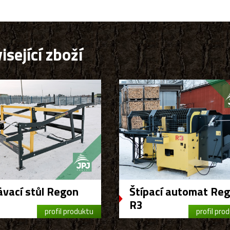
isející zboží
vací stůl Regon
Štípací automat Re
R3
profil produktu
profil pro