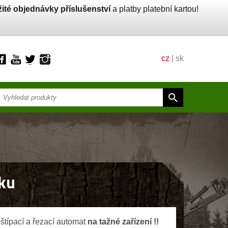
ité objednávky příslušenství
a platby platební kartou!
cz
|
sk
ku
štípací a řezací automat
na tažné zařízení !!