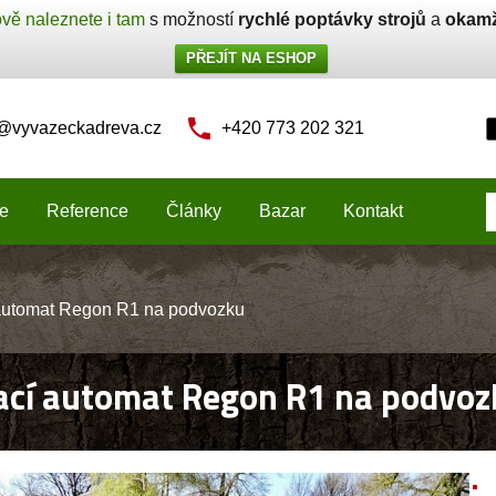
vě naleznete i tam
s možností
rychlé poptávky strojů
a
okamž
PŘEJÍT NA ESHOP
o@vyvazeckadreva.cz
+420 773 202 321
e
Reference
Články
Bazar
Kontakt
 automat Regon R1 na podvozku
ací automat Regon R1 na podvoz