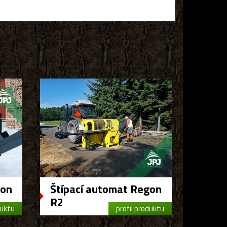
gon
Štípací automat Regon
R2
duktu
profil produktu