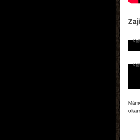
Zaj
Vaš
Váš
Máme
okam