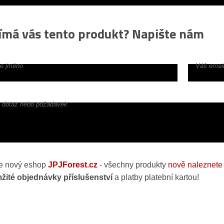
ímá vás tento produkt? Napište nám
e jméno
Váš email
 dotaz nebo požadavek
 nový eshop
JPJForest.cz
- všechny produkty
nově naleznete 
žité objednávky příslušenství
a platby platební kartou!