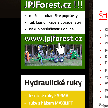
Št
k
k
v
p
p
P
p
v
v
p
b
Štíp