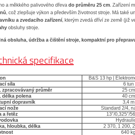
ého a měkkého palivového dřeva
do průměru 25 cm
. Zařízení 
enů
, což zlepšuje výkon a především životnost stroje. Má také u
avníku a zvedacího zařízení
, kterým zvedá dříví ze země (již 
ahy
obsluhy stroje.
ná obsluha, údržba a čištění stroje, kompaktní pro přeprav
chnická specifikace
on
B&S 13 hp | Elektrom
cí síla
6 tun
 zpracovávaný průměr
25 cm
 délka polena
40 cm
upní dopravník
3,4 m
ací nože
Standard 2/4, na
a a řetěz
13″/0,325″/5
vodovka
Hydrauli
a, hloubka, délka
2 370, 1 200,
tnost
640 k