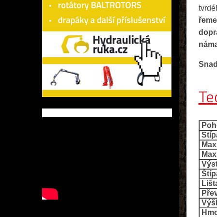
tvrd
řem
dopr
nám
Snad
Te
Poh
Štípa
Max.
Max.
Výst
Štíp
Lišt
Pře
Výšk
Hmo