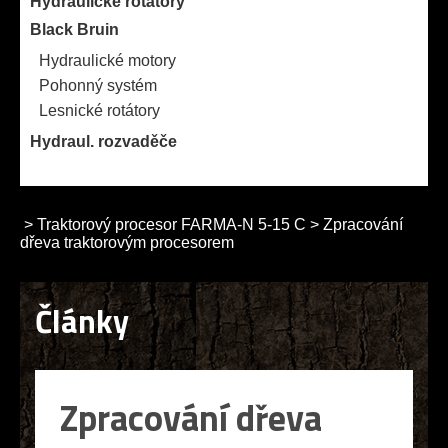
Hydraulické rotátory
Black Bruin
Hydraulické motory
Pohonný systém
Lesnické rotátory
Hydraul. rozvaděče
>
Traktorový procesor FARMA-N 5-15 C
>
Zpracování
dřeva traktorovým procesorem
Články
Zpracování dřeva