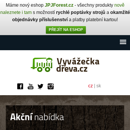
Máme nový eshop
JPJForest.cz
- všechny produkty
nově
naleznete i tam
s možností
rychlé poptávky strojů
a
okamžité
objednávky příslušenství
a platby platební kartou!
PŘEJÍT NA ESHOP
cz
|
sk
Akční
nabídka