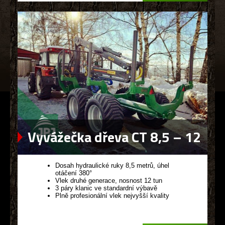
Vyvážečka dřeva CT 8,5 – 12
G2
Dosah hydraulické ruky 8,5 metrů, úhel
otáčení 380°
Vlek druhé generace, nosnost 12 tun
3 páry klanic ve standardní výbavě
Plně profesionální vlek nejvyšší kvality