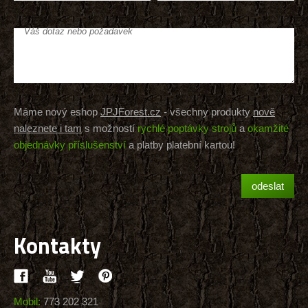
Váš dotaz nebo požadavek
Máme nový eshop
JPJForest.cz
- všechny produkty
nově
naleznete i tam
s možností
rychlé poptávky strojů
a
okamžité
objednávky příslušenství
a platby platební kartou!
Kontakty
Mobil:
773 202 321