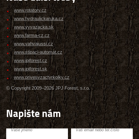
www.rotatory.cz
www.hydraulickaruka.cz
www.vyvazacka.sk
www.farma-cz.cz
www.vahvajussi.cz
www.stipaci-automat.cz
www.jpjforest.cz
www.jpjforest.sk
www.privesyzactyrkolky.cz
© Copyright 2009–2026 JPJ Forest, s.r.o.
Napište nám
Vaše jméno
Váš email nebo tel.číslo