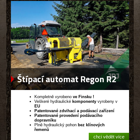
Štípací automat Regon R2
Kompletně vyrobeno
ve Finsku !
Veškeré hydraulické
komponenty
vyrobeny v
EU
Patentované zdvihací a podávací zařízení
Patentované provedení podávacího
dopravníku
Plně hydraulický pohon
bez klínových
řemenů
chci vědět více