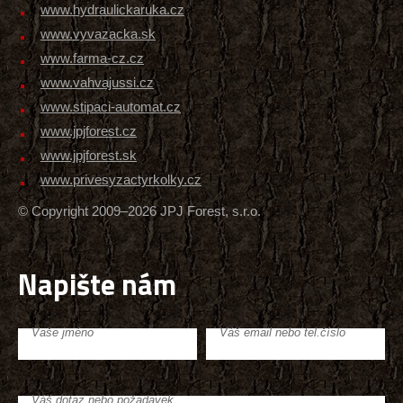
www.hydraulickaruka.cz
www.vyvazacka.sk
www.farma-cz.cz
www.vahvajussi.cz
www.stipaci-automat.cz
www.jpjforest.cz
www.jpjforest.sk
www.privesyzactyrkolky.cz
© Copyright 2009–2026 JPJ Forest, s.r.o.
Napište nám
Vaše jméno
Váš email nebo tel.číslo
Váš dotaz nebo požadavek