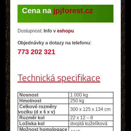
Cena na
jpjforest.cz
Dostupnost:
Info v
eshopu
Objednávky a dotazy na telefonu:
773 202 321
Technická specifikace
Nosnost
1 000 kg
Hmotnost
250 kg
Celkové rozměry
300 x 125 x 134 cm
vozíku (d x š x v)
Rozměr kol
22 x 12 – 8
Ložiska kol
dvojitá kuželíková
Možnost homologace