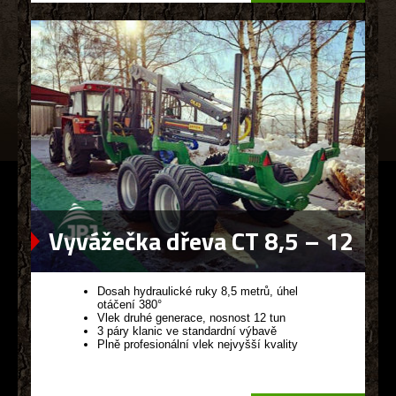
Vyvážečka dřeva CT 8,5 – 12
G2
Dosah hydraulické ruky 8,5 metrů, úhel
otáčení 380°
Vlek druhé generace, nosnost 12 tun
3 páry klanic ve standardní výbavě
Plně profesionální vlek nejvyšší kvality