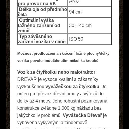
ANO
pro provoz na VK
Délka oje od předního
94 cm
čela
Optimální výška
tažného zařízení od
30 – 40 cm
země
Typ závěsného
ISO 50
zařízení vozíku v ceně
Možnost prodloužení a zkrácení ložné plochy/délky
vozíku povolením/utáhnutím několika šroubů
Vozík za čtyřkolku nebo malotraktor
DŘEVAŘ je vysoce kvalitní a zákazníky
vyzkoušenou
vyvážečkou za čtyřkolku
. Je
určen pro převoz dřevní hmoty a výřezů do
délky až 4 metry. Jeho robustní pozinkovaná
konstrukce zvládne 1 000 kg nákladu bez
jakýchkoliv problémů.
Vyvážečka Dřevař
je
vybavena výkyvnými a tandemově