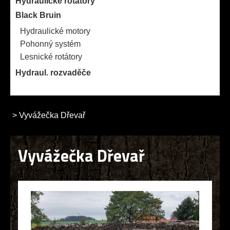
Hydraulické rotátory
Black Bruin
Hydraulické motory
Pohonný systém
Lesnické rotátory
Hydraul. rozvaděče
>
Vyvážečka Dřevař
Vyvážečka Dřevař