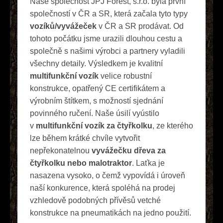
Naše společnost JPJ Forest, s.r.o. byla první
společností v ČR a SR, která začala tyto typy
vozíků/vyvážeček
v ČR a SR prodávat. Od
tohoto počátku jsme urazili dlouhou cestu a
společně s našimi výrobci a partnery vyladili
všechny detaily. Výsledkem je kvalitní
multifunkční vozík
velice robustní
konstrukce, opatřený CE certifikátem a
výrobním štítkem, s možností sjednání
povinného ručení. Naše úsilí vyústilo
v
multifunkční vozík za čtyřkolku
, ze kterého
lze během krátké chvíle vytvořit
nepřekonatelnou
vyvážečku dřeva za
čtyřkolku nebo malotraktor
. Laťka je
nasazena vysoko, o čemž vypovídá i úroveň
naší konkurence, která spoléhá na prodej
vzhledově podobných přívěsů vetché
konstrukce na pneumatikách na jedno použití.