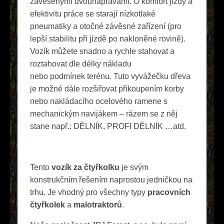
zavěšenými dvounápravami. O komfort jízdy a
efektivitu práce se starají nízkotlaké
pneumatiky a otočné závěsné zařízení (pro
lepší stabilitu při jízdě po nakloněné rovině).
Vozík můžete snadno a rychle stahovat a
roztahovat dle délky nákladu
nebo podmínek terénu. Tuto vyvážečku dřeva
je možné dále rozšiřovat přikoupením korby
nebo nakládacího ocelového ramene s
mechanickým navijákem – rázem se z něj
stane např.: DĚLNÍK, PROFI DĚLNÍK …atd.
Tento
vozík za čtyřkolku
je svým
konstrukčním řešením naprostou jedničkou na
trhu. Je vhodný pro všechny typy
pracovních
čtyřkolek
a
malotraktorů
.