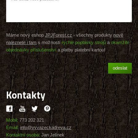
Máme nový eshop
JPJForest.cz
- všechny produkty
nově
naleznete i tam
s možností
rychlé poptávky strojů
a
okamžité
objednávky příslušenství
a platby platební kartou!
Kontakty
Mobil:
773 202 321
Email:
info@vyvazeckadreva.cz
Kontaktní osoba:
Jan Jelínek