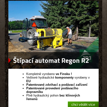
Štípací automat Regon R2
Kompletně vyrobeno
ve Finsku !
Veškeré hydraulické
komponenty
vyrobeny v
EU
Patentované zdvihací a podávací zařízení
Patentované provedení podávacího
dopravníku
Plně hydraulický pohon
bez klínových
řemenů
chci vědět více