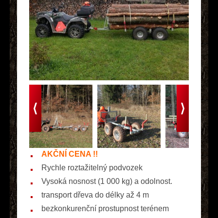
AKČNÍ CENA !!
Rychle roztažitelný podvozek
Vysoká nosnost (1 000 kg) a odolnost.
transport dřeva do délky až 4 m
bezkonkurenční prostupnost terénem