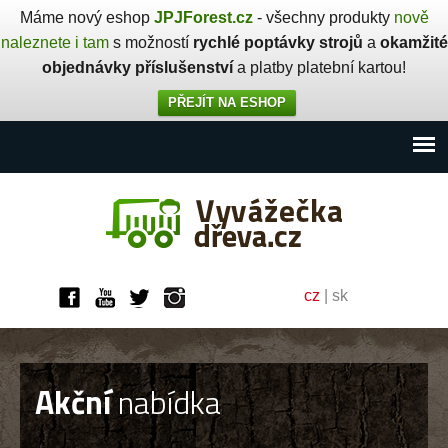
Máme nový eshop
JPJForest.cz
- všechny produkty
nově
naleznete i tam
s možností
rychlé poptávky strojů
a
okamžité
objednávky příslušenství
a platby platební kartou!
PŘEJÍT NA ESHOP
cz
|
sk
Akční
nabídka