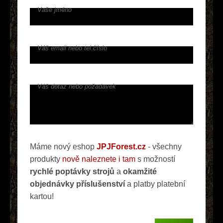
Vaše jméno
Váš email nebo tel.číslo
Váš dotaz nebo požadavek
Máme nový eshop
JPJForest.cz
- všechny
produkty
nově naleznete i tam
s možností
rychlé poptávky strojů
a
okamžité
objednávky příslušenství
a platby platební
kartou!